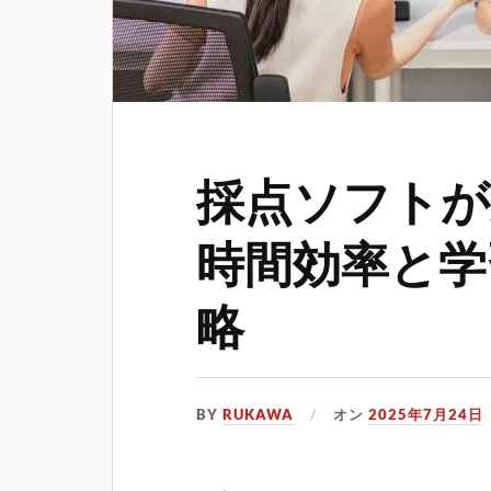
採点ソフトが
時間効率と学
略
BY
RUKAWA
オン
2025年7月24日