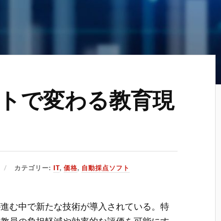
トで変わる教育現
カテゴリー:
IT
,
価格
,
自動採点ソフト
が進む中で新たな技術が導入されている。
特